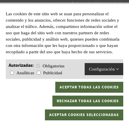
consentimiento concreto en cualquier momento, sin que ello afecte a la licitud del tratamiento basado
en el consentimiento previo a su retirada enviando un correo electrónico al mail:
Las cookies de este sitio web se usan para personalizar el
Suscríbete
info@grankaptura.com
.
contenido y los anuncios, ofrecer funciones de redes sociales y
analizar el tráfico. Además, compartimos información sobre el
Gran Kaptura
uso que haga del sitio web con nuestros partners de redes
sociales, publicidad y análisis web, quienes pueden combinarla
Quienes somos
con otra información que les haya proporcionado o que hayan
Contacto
recopilado a partir del uso que haya hecho de sus servicios.
¿Necesitas ayuda?
Autorizadas:
Obligatorias
Configuración
Analíticas
Publicidad
Teléfono At.
872 220 055
ACEPTAR TODAS LAS COOKIES
WhatsApp:
601628210
RECHAZAR TODAS LAS COOKIES
ACEPTAR COOKIES SELECCIONADAS