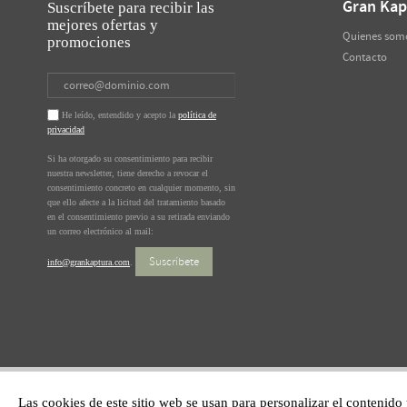
Gran Kap
Suscríbete para recibir las
mejores ofertas y
Quienes som
promociones
Contacto
He leído, entendido y acepto la
política de
privacidad
Si ha otorgado su consentimiento para recibir
nuestra newsletter, tiene derecho a revocar el
consentimiento concreto en cualquier momento, sin
que ello afecte a la licitud del tratamiento basado
en el consentimiento previo a su retirada enviando
un correo electrónico al mail:
Suscríbete
info@grankaptura.com
.
Las cookies de este sitio web se usan para personalizar el contenido