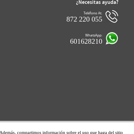
¿Necesitas ayuda?
Teléfono At.
872 220 055
WhatsApp:
601628210
co. Además, compartimos información sobre el uso que haga del sitio