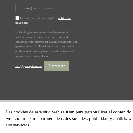
He leído, entendido y acepto la
política de
privacidad
Si ha otorgado su consentimiento para recibir
nuestra newsletter, tiene derecho a revocar el
consentimiento concreto en cualquier momento, sin
que ello afecte a la licitud del tratamiento basado
en el consentimiento previo a su retirada enviando
un correo electrónico al mail:
Suscríbete
info@grankaptura.com
.
Las cookies de este sitio web se usan para personalizar el contenido
web con nuestros partners de redes sociales, publicidad y análisis
sus servicios.