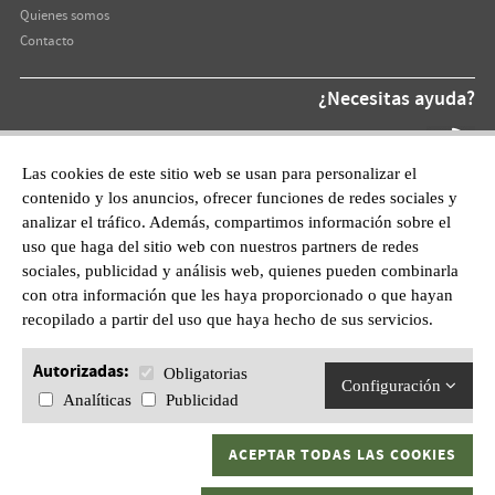
Quienes somos
Contacto
¿Necesitas ayuda?
Teléfono At.
872 220 055
Las cookies de este sitio web se usan para personalizar el
contenido y los anuncios, ofrecer funciones de redes sociales y
WhatsApp:
analizar el tráfico. Además, compartimos información sobre el
601628210
uso que haga del sitio web con nuestros partners de redes
sociales, publicidad y análisis web, quienes pueden combinarla
con otra información que les haya proporcionado o que hayan
recopilado a partir del uso que haya hecho de sus servicios.
Autorizadas:
Obligatorias
Configuración
Analíticas
Publicidad
ACEPTAR TODAS LAS COOKIES