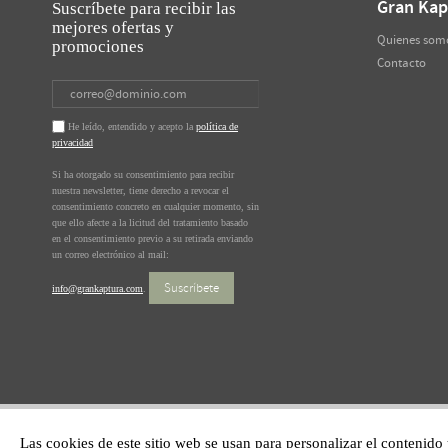
Gran Kap
Suscríbete para recibir las
mejores ofertas y
Quienes som
promociones
Contacto
He leído, entendido y acepto la
política de
privacidad
Si ha otorgado su consentimiento para recibir
nuestra newsletter, tiene derecho a revocar el
consentimiento concreto en cualquier momento, sin
que ello afecte a la licitud del tratamiento basado
en el consentimiento previo a su retirada enviando
un correo electrónico al mail:
Suscríbete
info@grankaptura.com
.
Las cookies de este sitio web se usan para personalizar el contenido