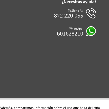
¿Necesitas ayuda?
Teléfono At.
872 220 055
WhatsApp:
601628210
co. Además, compartimos información sobre el uso que haga del sitio