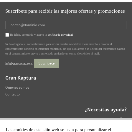
Suscríbete para recibir las mejores ofertas y promociones
He leído, entendido y acepto la
política de privacidad
Si ha otorgado su consentimiento para recibir nuestra newsletter, tiene derecho a revocar el
consentimiento concreto en cualquier momento, sin que ello afecte a la licitud del tratamiento basado
en el consentimiento previo a su retirada enviando un correo electrónico al mail:
Suscríbete
info@grankaptura.com
.
Gran Kaptura
Quienes somos
Contacto
¿Necesitas ayuda?
Teléfono At.
872 220 055
Las cookies de este sitio web se usan para personalizar el