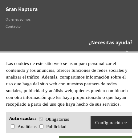
Gran Kaptura
Quienes somos
Contacto
¿Necesitas ayuda?
Teléfono At.
872 220 055
Las cookies de este sitio web se usan para personalizar el
contenido y los anuncios, ofrecer funciones de redes sociales y
WhatsApp:
analizar el tráfico. Además, compartimos información sobre el
601628210
uso que haga del sitio web con nuestros partners de redes
sociales, publicidad y análisis web, quienes pueden combinarla
con otra información que les haya proporcionado o que hayan
recopilado a partir del uso que haya hecho de sus servicios.
Autorizadas:
Obligatorias
Configuración
Analíticas
Publicidad