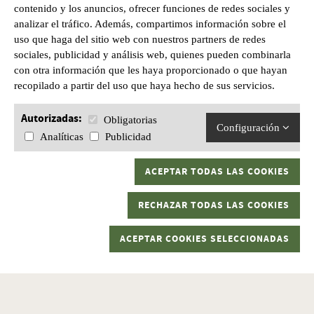
contenido y los anuncios, ofrecer funciones de redes sociales y
analizar el tráfico. Además, compartimos información sobre el
uso que haga del sitio web con nuestros partners de redes
sociales, publicidad y análisis web, quienes pueden combinarla
CAZA JABALI EN TURQUIA //
con otra información que les haya proporcionado o que hayan
recopilado a partir del uso que haya hecho de sus servicios.
EN BREVE DATOS DE
NUESTRA NUEVA EXPEDICION
Autorizadas:
Obligatorias
Configuración
Analíticas
Publicidad
Turquía es reconocida por sus oportunidades excepcionales para la caza de
ACEPTAR TODAS LAS COOKIES
jabalíes de gran tamaño, con colmillos que pueden superar los 30 cm. Las
modalidades de caza más comunes son las batidas y la caza nocturna en
rececho o espera.​
RECHAZAR TODAS LAS COOKIES
Batidas de jabalí:
Estas cacerías se organizan generalmente para grupos de
entre 8 y 14 cazadores y suelen durar entre 3 y 5 días. Durante las batidas, se
realizan varias acciones diarias en terrenos de media montaña, donde los
ACEPTAR COOKIES SELECCIONADAS
jabalíes son conducidos hacia las posturas mediante perros y batidores. Las
zonas de caza suelen estar cebadas y controladas previamente para asegurar
una alta densidad y calidad de ejemplares. La media de jabalíes machos
cazados suele ser del 20-25%, con trofeos que pueden alcanzar colmillos de
hasta 30 cm. ​
Caza nocturna en rececho o espera:
Otra modalidad es la caza nocturna,
donde se realizan recechos o esperas en comederos establecidos. Esta