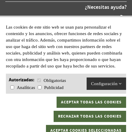
¿Necesitas ayuda?
Teléfono At.
872 220 055
Las cookies de este sitio web se usan para personalizar el
contenido y los anuncios, ofrecer funciones de redes sociales y
WhatsApp:
analizar el tráfico. Además, compartimos información sobre el
601628210
uso que haga del sitio web con nuestros partners de redes
sociales, publicidad y análisis web, quienes pueden combinarla
con otra información que les haya proporcionado o que hayan
recopilado a partir del uso que haya hecho de sus servicios.
Autorizadas:
Obligatorias
Configuración
Analíticas
Publicidad
ACEPTAR TODAS LAS COOKIES
Gran Kaptura, S.L.U C/ Sant Pau, 1 17600 Figueres, Girona.
RECHAZAR TODAS LAS COOKIES
Todos los derechos reservados
Aviso legal
|
Política de privacidad
|
ACEPTAR COOKIES SELECCIONADAS