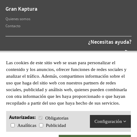
Gran Kaptura
Quienes somos
Contacto
¿Necesitas ayuda?
Teléfono At.
872 220 055
Las cookies de este sitio web se usan para personalizar el
contenido y los anuncios, ofrecer funciones de redes sociales y
WhatsApp:
analizar el tráfico. Además, compartimos información sobre el
601628210
uso que haga del sitio web con nuestros partners de redes
sociales, publicidad y análisis web, quienes pueden combinarla
con otra información que les haya proporcionado o que hayan
recopilado a partir del uso que haya hecho de sus servicios.
Autorizadas:
Obligatorias
Configuración
Analíticas
Publicidad