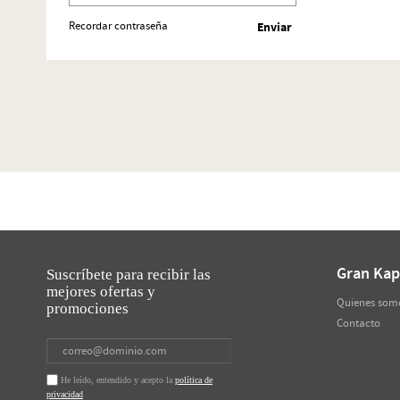
Recordar contraseña
Gran Kap
Suscríbete para recibir las
mejores ofertas y
Quienes som
promociones
Contacto
He leído, entendido y acepto la
política de
privacidad