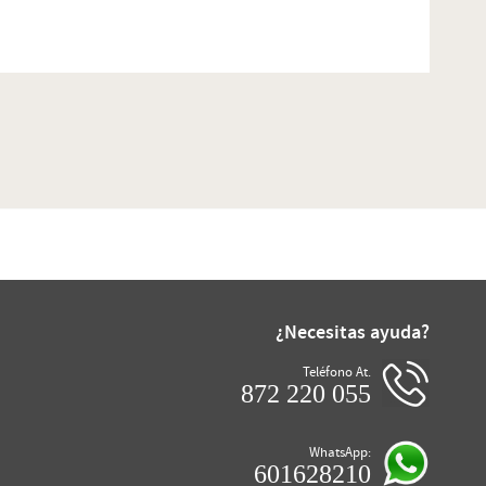
¿Necesitas ayuda?
Teléfono At.
872 220 055
WhatsApp:
601628210