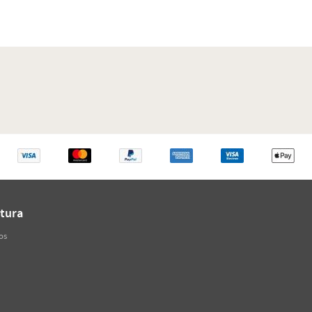
tura
os