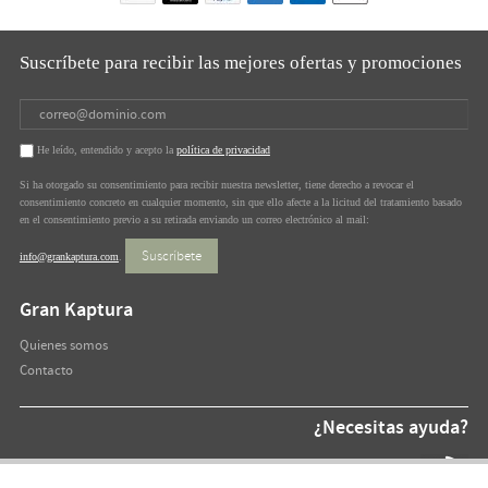
Suscríbete para recibir las mejores ofertas y promociones
He leído, entendido y acepto la
política de privacidad
Si ha otorgado su consentimiento para recibir nuestra newsletter, tiene derecho a revocar el
consentimiento concreto en cualquier momento, sin que ello afecte a la licitud del tratamiento basado
en el consentimiento previo a su retirada enviando un correo electrónico al mail:
Suscríbete
info@grankaptura.com
.
Gran Kaptura
Quienes somos
Contacto
¿Necesitas ayuda?
Teléfono At.