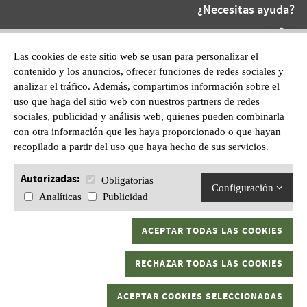
¿Necesitas ayuda?
Teléfono At.
872 220 055
Las cookies de este sitio web se usan para personalizar el
contenido y los anuncios, ofrecer funciones de redes sociales y
WhatsApp:
analizar el tráfico. Además, compartimos información sobre el
601628210
uso que haga del sitio web con nuestros partners de redes
sociales, publicidad y análisis web, quienes pueden combinarla
con otra información que les haya proporcionado o que hayan
recopilado a partir del uso que haya hecho de sus servicios.
Autorizadas:
Obligatorias
Configuración
Analíticas
Publicidad
ACEPTAR TODAS LAS COOKIES
Gran Kaptura, S.L.U C/ Sant Pau, 1 17600 Figueres, Girona.
RECHAZAR TODAS LAS COOKIES
Todos los derechos reservados
Aviso legal
|
Política de privacidad
|
ACEPTAR COOKIES SELECCIONADAS
Política de cookies
|
Términos y