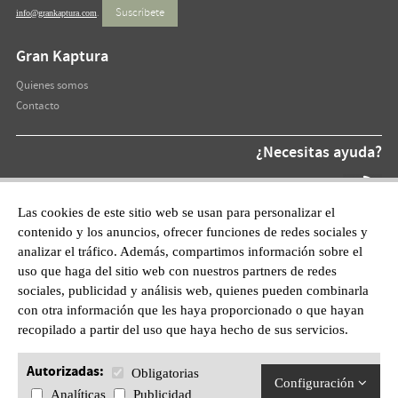
Suscríbete
info@grankaptura.com
.
Gran Kaptura
Quienes somos
Contacto
¿Necesitas ayuda?
Teléfono At.
872 220 055
Las cookies de este sitio web se usan para personalizar el
contenido y los anuncios, ofrecer funciones de redes sociales y
WhatsApp:
analizar el tráfico. Además, compartimos información sobre el
601628210
uso que haga del sitio web con nuestros partners de redes
sociales, publicidad y análisis web, quienes pueden combinarla
con otra información que les haya proporcionado o que hayan
recopilado a partir del uso que haya hecho de sus servicios.
Autorizadas:
Obligatorias
Configuración
Analíticas
Publicidad