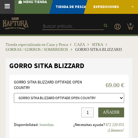
MENÚ TIENDA
TIENDA DE PESCA
EXPEDICIONES
0
Tienda especializada en Caza y Pesca
CAZA
SITKA
GORRAS / GORROS / SOMBREROS
GORRO SITKA BLIZZARD
GORRO SITKA BLIZZARD
GORRO SITKA BLIZZARD OPTIFADE OPEN
69.00 €
COUNTRY
AÑADIR
Disponibilidad:
¿Necessitas ayuda?
Inmediata
872 220 055
¡Llámanos!