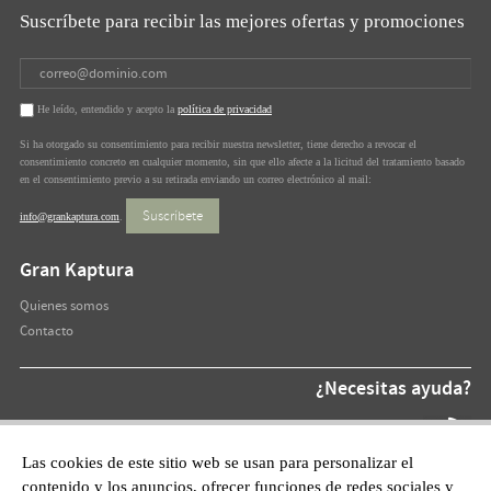
Suscríbete para recibir las mejores ofertas y promociones
He leído, entendido y acepto la
política de privacidad
Si ha otorgado su consentimiento para recibir nuestra newsletter, tiene derecho a revocar el
consentimiento concreto en cualquier momento, sin que ello afecte a la licitud del tratamiento basado
en el consentimiento previo a su retirada enviando un correo electrónico al mail:
Suscríbete
info@grankaptura.com
.
Gran Kaptura
Quienes somos
Contacto
¿Necesitas ayuda?
Teléfono At.
872 220 055
Las cookies de este sitio web se usan para personalizar el
contenido y los anuncios, ofrecer funciones de redes sociales y