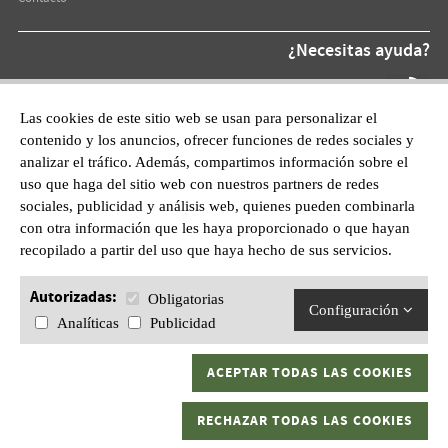
¿Necesitas ayuda?
Teléfono At.
872 220 055
Las cookies de este sitio web se usan para personalizar el
contenido y los anuncios, ofrecer funciones de redes sociales y
WhatsApp:
analizar el tráfico. Además, compartimos información sobre el
601628210
uso que haga del sitio web con nuestros partners de redes
sociales, publicidad y análisis web, quienes pueden combinarla
con otra información que les haya proporcionado o que hayan
recopilado a partir del uso que haya hecho de sus servicios.
Autorizadas:
Obligatorias
Configuración
Analíticas
Publicidad
ACEPTAR TODAS LAS COOKIES
Gran Kaptura, S.L.U C/ Sant Pau, 1 17600 Figueres, Girona.
RECHAZAR TODAS LAS COOKIES