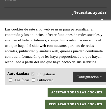
¿Necesitas ayuda?
Teléfono At.
872 220 055
Las cookies de este sitio web se usan para personalizar el
contenido y los anuncios, ofrecer funciones de redes sociales y
WhatsApp:
analizar el tráfico. Además, compartimos información sobre el
601628210
uso que haga del sitio web con nuestros partners de redes
sociales, publicidad y análisis web, quienes pueden combinarla
con otra información que les haya proporcionado o que hayan
recopilado a partir del uso que haya hecho de sus servicios.
Autorizadas:
Obligatorias
Configuración
Analíticas
Publicidad
ACEPTAR TODAS LAS COOKIES
Gran Kaptura, S.L.U C/ Sant Pau, 1 17600 Figueres, Girona.
RECHAZAR TODAS LAS COOKIES