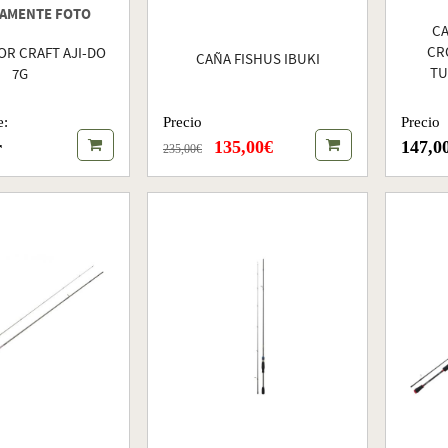
AMENTE FOTO
CA
CR
OR CRAFT AJI-DO
CAÑA FISHUS IBUKI
TU
7G
Precio
Precio
e:
135,00€
147,0
r
235,00€