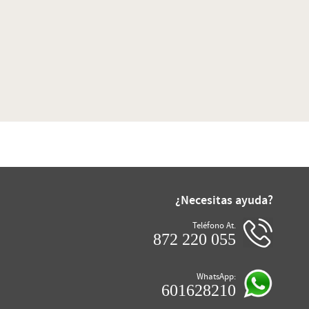
¿Necesitas ayuda?
Teléfono At.
872 220 055
WhatsApp:
601628210