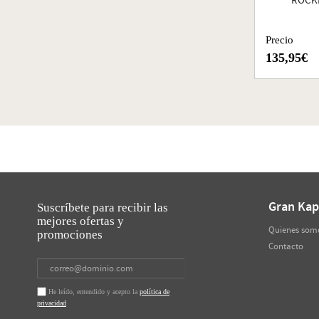
ROCKF
Precio
135,95€
Gran Kap
Suscríbete para recibir las
mejores ofertas y
Quienes som
promociones
Contacto
He leído, entendido y acepto la
política de
privacidad