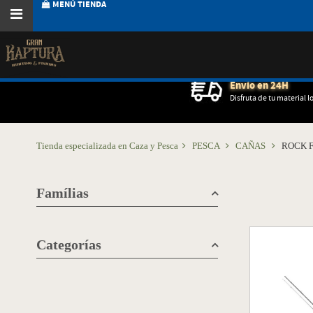
MENÚ TIENDA
Envío en 24H
Disfruta de tu material l
Tienda especializada en Caza y Pesca
PESCA
CAÑAS
ROCK F
Famílias
Categorías