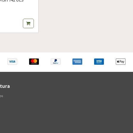
ISH 742 ULS
tura
os