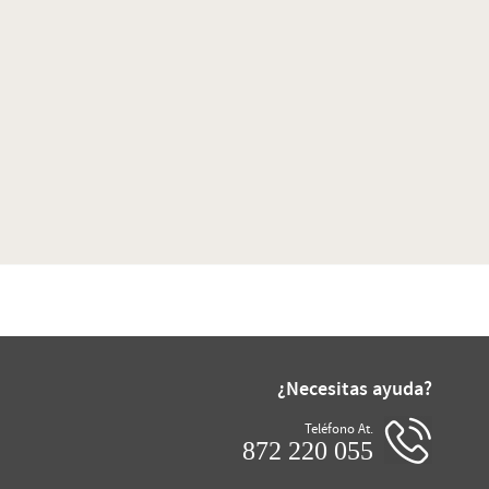
¿Necesitas ayuda?
Teléfono At.
872 220 055