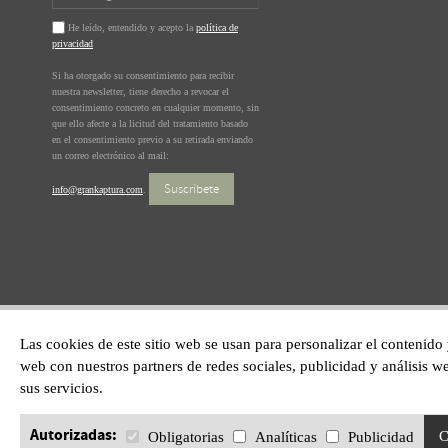
He leído, entendido y acepto la
política de
privacidad
Si ha otorgado su consentimiento para recibir
nuestra newsletter, tiene derecho a revocar el
consentimiento concreto en cualquier momento, sin
que ello afecte a la licitud del tratamiento basado
en el consentimiento previo a su retirada enviando
un correo electrónico al mail:
Suscríbete
info@grankaptura.com
.
Las cookies de este sitio web se usan para personalizar el contenido
web con nuestros partners de redes sociales, publicidad y análisis
sus servicios.
Autorizadas:
C
Obligatorias
Analíticas
Publicidad