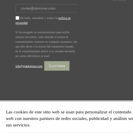
He leído, entendido y acepto la
política de
privacidad
Si ha otorgado su consentimiento para recibir
nuestra newsletter, tiene derecho a revocar el
consentimiento concreto en cualquier momento, sin
que ello afecte a la licitud del tratamiento basado
en el consentimiento previo a su retirada enviando
un correo electrónico al mail:
Suscríbete
info@grankaptura.com
.
Las cookies de este sitio web se usan para personalizar el contenido
web con nuestros partners de redes sociales, publicidad y análisis
sus servicios.