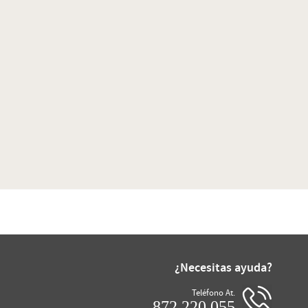
¿Necesitas ayuda?
Teléfono At.
872 220 055