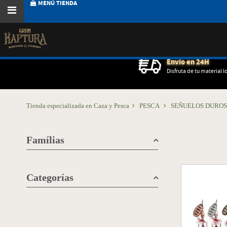
MENÚ TIENDA
Envío en 24H
Disfruta de tu material l
Tienda especializada en Caza y Pesca
PESCA
SEÑUELOS DURO
Famílias
Categorías