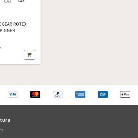
E GEAR ROTEX
PINNER
e
tura
os