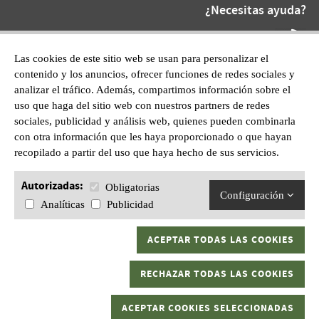
¿Necesitas ayuda?
Teléfono At.
872 220 055
Las cookies de este sitio web se usan para personalizar el
contenido y los anuncios, ofrecer funciones de redes sociales y
WhatsApp:
analizar el tráfico. Además, compartimos información sobre el
601628210
uso que haga del sitio web con nuestros partners de redes
sociales, publicidad y análisis web, quienes pueden combinarla
con otra información que les haya proporcionado o que hayan
recopilado a partir del uso que haya hecho de sus servicios.
Autorizadas:
Obligatorias
Configuración
Analíticas
Publicidad
ACEPTAR TODAS LAS COOKIES
Gran Kaptura, S.L.U C/ Sant Pau, 1 17600 Figueres, Girona.
RECHAZAR TODAS LAS COOKIES
Todos los derechos reservados
Aviso legal
|
Política de privacidad
|
ACEPTAR COOKIES SELECCIONADAS
Política de cookies
|
Términos y