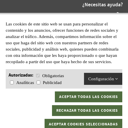
¿Necesitas ayuda?
Teléfono At.
872 220 055
Las cookies de este sitio web se usan para personalizar el
contenido y los anuncios, ofrecer funciones de redes sociales y
WhatsApp:
analizar el tráfico. Además, compartimos información sobre el
601628210
uso que haga del sitio web con nuestros partners de redes
sociales, publicidad y análisis web, quienes pueden combinarla
con otra información que les haya proporcionado o que hayan
recopilado a partir del uso que haya hecho de sus servicios.
Autorizadas:
Obligatorias
Configuración
Analíticas
Publicidad
ACEPTAR TODAS LAS COOKIES
Gran Kaptura, S.L.U C/ Sant Pau, 1 17600 Figueres, Girona.
RECHAZAR TODAS LAS COOKIES
Todos los derechos reservados
Aviso legal
|
Política de privacidad
|
ACEPTAR COOKIES SELECCIONADAS
Política de cookies
|
Términos y