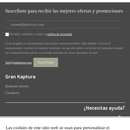
Suscríbete para recibir las mejores ofertas y promociones
He leído, entendido y acepto la
política de privacidad
Si ha otorgado su consentimiento para recibir nuestra newsletter, tiene derecho a revocar el
consentimiento concreto en cualquier momento, sin que ello afecte a la licitud del tratamiento basado
en el consentimiento previo a su retirada enviando un correo electrónico al mail:
Suscríbete
info@grankaptura.com
.
Gran Kaptura
Quienes somos
Contacto
¿Necesitas ayuda?
Teléfono At.
872 220 055
Las cookies de este sitio web se usan para personalizar el