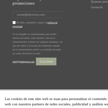
Quienes som
promociones
Contacto
He leído, entendido y acepto la
política de
privacidad
Si ha otorgado su consentimiento para recibir
nuestra newsletter, tiene derecho a revocar el
consentimiento concreto en cualquier momento, sin
que ello afecte a la licitud del tratamiento basado
en el consentimiento previo a su retirada enviando
un correo electrónico al mail:
Suscríbete
info@grankaptura.com
.
Las cookies de este sitio web se usan para personalizar el contenido
web con nuestros partners de redes sociales, publicidad y análisis