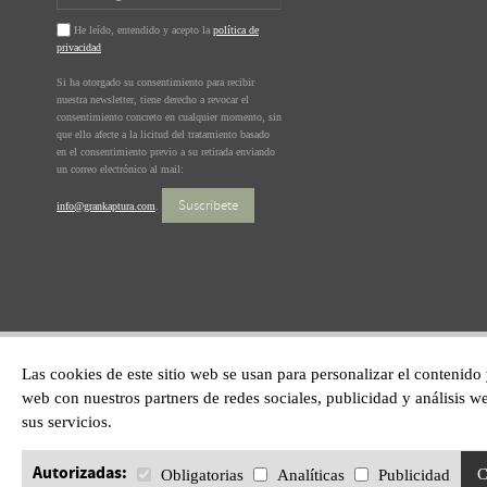
He leído, entendido y acepto la
política de
privacidad
Si ha otorgado su consentimiento para recibir
nuestra newsletter, tiene derecho a revocar el
consentimiento concreto en cualquier momento, sin
que ello afecte a la licitud del tratamiento basado
en el consentimiento previo a su retirada enviando
un correo electrónico al mail:
Suscríbete
info@grankaptura.com
.
Las cookies de este sitio web se usan para personalizar el contenido
web con nuestros partners de redes sociales, publicidad y análisis
sus servicios.
Autorizadas:
C
Obligatorias
Analíticas
Publicidad