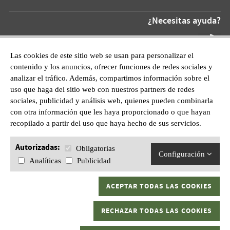
¿Necesitas ayuda?
Teléfono At.
872 220 055
Las cookies de este sitio web se usan para personalizar el
contenido y los anuncios, ofrecer funciones de redes sociales y
WhatsApp:
analizar el tráfico. Además, compartimos información sobre el
601628210
uso que haga del sitio web con nuestros partners de redes
sociales, publicidad y análisis web, quienes pueden combinarla
con otra información que les haya proporcionado o que hayan
recopilado a partir del uso que haya hecho de sus servicios.
Autorizadas:
Obligatorias
Configuración
Analíticas
Publicidad
ACEPTAR TODAS LAS COOKIES
Gran Kaptura, S.L.U C/ Sant Pau, 1 17600 Figueres, Girona.
RECHAZAR TODAS LAS COOKIES